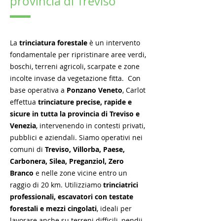
provincia di Treviso
La
trinciatura forestale
è un intervento
fondamentale per ripristinare aree verdi,
boschi, terreni agricoli, scarpate e zone
incolte invase da vegetazione fitta. Con
base operativa a
Ponzano Veneto
, Carlot
effettua
trinciature precise, rapide e
sicure in tutta la provincia di Treviso e
Venezia
, intervenendo in contesti privati,
pubblici e aziendali. Siamo operativi nei
comuni di
Treviso, Villorba, Paese,
Carbonera, Silea, Preganziol, Zero
Branco
e nelle zone vicine entro un
raggio di 20 km. Utilizziamo
trinciatrici
professionali, escavatori con testate
forestali e mezzi cingolati
, ideali per
lavorare anche su terreni difficili, pendii,